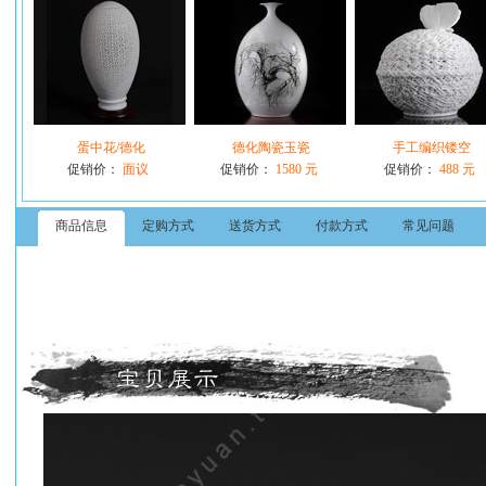
蛋中花/德化
德化陶瓷玉瓷
手工编织镂空
促销价：
面议
促销价：
1580 元
促销价：
488 元
商品信息
定购方式
送货方式
付款方式
常见问题