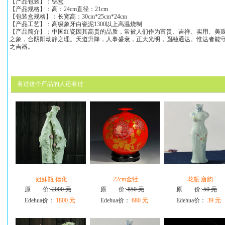
【产品包装】：锦盒
【产品规格】：高：24cm直径：21cm
【包装盒规格】：长宽高：30cm*25cm*24cm
【产品工艺】：高级象牙白瓷泥1300以上高温烧制
【产品简介】：中国红瓷因其高贵的品质，常被人们作为富贵、吉祥、实用、美
之象，合阴阳动静之理。天道升降，人事盛衰，正大光明，圆融通达。惟达者能
之吉器。
看过这个产品的人还看过
姐妹瓶 德化
22cm金牡
花瓶 唐韵
原 价:
2000 元
原 价:
850 元
原 价:
50 元
Edehua价：
1800 元
Edehua价：
680 元
Edehua价：
39 元