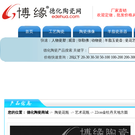
厂家直销
欢迎定做，批发价格
首页
工艺陶瓷
陶瓷佛像
羊脂瓷茶器
快速：
人物瓷塑
|
观音
|
弥勒佛
|
动物瓷
|
羊脂玉瓷壶
|
瓷花
德化陶瓷产品搜索 关健字：
价格快速查询：
20以下
20-30
30-50
50-100
100-200
200-30
您的位置： 德化陶瓷商城
->
陶瓷花瓶
->
艺术花瓶
->
22cm金牡丹天地方圆