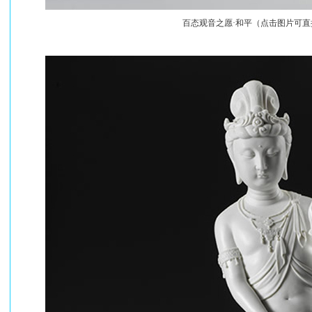
百态观音之
愿·和平（点击图片可