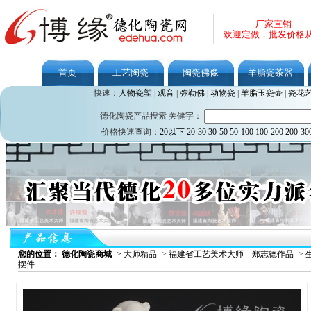
厂家直销
欢迎定做，批发价格
首页
工艺陶瓷
陶瓷佛像
羊脂瓷茶器
快速：
人物瓷塑
|
观音
|
弥勒佛
|
动物瓷
|
羊脂玉瓷壶
|
瓷花
德化陶瓷产品搜索 关健字：
价格快速查询：
20以下
20-30
30-50
50-100
100-200
200-30
您的位置： 德化陶瓷商城
->
大师精品
->
福建省工艺美术大师—郑志德作品
->
摆件