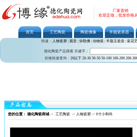
厂家直销
欢迎定做，批发价格
首页
工艺陶瓷
陶瓷佛像
羊脂瓷茶器
快速：
人物瓷塑
|
观音
|
弥勒佛
|
动物瓷
|
羊脂玉瓷壶
|
瓷花
德化陶瓷产品搜索 关健字：
价格快速查询：
20以下
20-30
30-50
50-100
100-200
200-30
您的位置： 德化陶瓷商城
->
工艺陶瓷
->
人物瓷塑
->
6寸小和尚