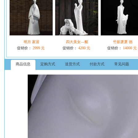
明月 家居
四大美女—貂
竹影萧萧 德
促销价：
2999 元
促销价：
4200 元
促销价：
14000 元
商品信息
定购方式
送货方式
付款方式
常见问题