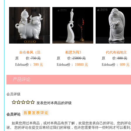
自在春风（活
相思为荷3
代代有福地主
原 价:
750 元
原 价:
25800 元
原 价:
880 元
Edehua价：
599 元
Edehua价：
19800 元
Edehua价：
699 元
会员评级
发表您对本商品的评级
会员评论
如果您用过本商品，或对本商品有所了解，欢迎您发表自己的评论。您的评论
谢。 您的评论在提交后将经过我们的审核，也许您需要等待一些时间才可以看到