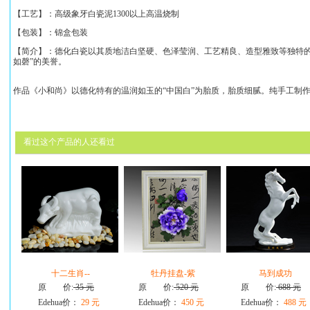
【工艺】：高级象牙白瓷泥1300以上高温烧制
【包装】：锦盒包装
【简介】：
德化白瓷以其质地洁白坚硬、色泽莹润、工艺精良、造型雅致等独特的
如磬”的美誉。
作品《
小和尚
》以德化特有的温润如玉的“中国白”为胎质，胎质细腻。
纯手工制
看过这个产品的人还看过
十二生肖--
牡丹挂盘-紫
马到成功
原 价:
35 元
原 价:
520 元
原 价:
688 元
Edehua价：
29 元
Edehua价：
450 元
Edehua价：
488 元