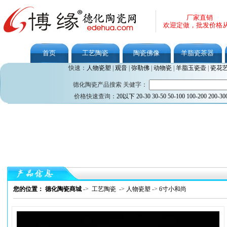
厂家直销
欢迎定做，批发价格
首页
工艺陶瓷
陶瓷佛像
羊脂瓷茶器
快速：
人物瓷塑
|
观音
|
弥勒佛
|
动物瓷
|
羊脂玉瓷壶
|
瓷花
德化陶瓷产品搜索 关健字：
价格快速查询：
20以下
20-30
30-50
50-100
100-200
200-30
您的位置： 德化陶瓷商城
->
工艺陶瓷
->
人物瓷塑
->
6寸小和尚