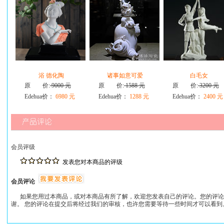
浴 德化陶
诸事如意可爱
白毛女
原 价:
9000 元
原 价:
1588 元
原 价:
3200 元
Edehua价：
6980 元
Edehua价：
1288 元
Edehua价：
2400 元
会员评级
发表您对本商品的评级
会员评论
如果您用过本商品，或对本商品有所了解，欢迎您发表自己的评论。您的评论
谢。 您的评论在提交后将经过我们的审核，也许您需要等待一些时间才可以看到