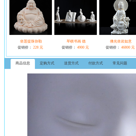
坐莲提珠弥勒
琴棋书画 德
佛光坐岩如意
促销价：
228 元
促销价：
4900 元
促销价：
46800 元
商品信息
定购方式
送货方式
付款方式
常见问题