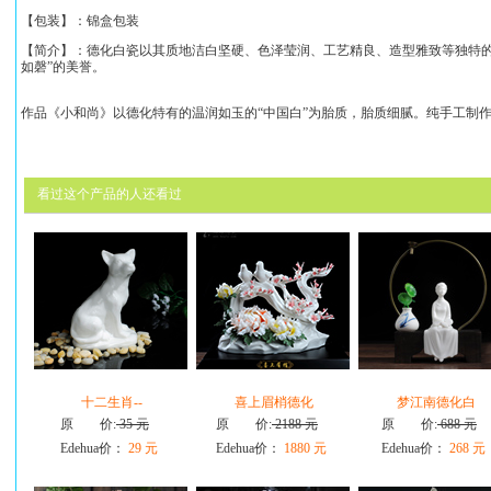
【包装】：锦盒包装
【简介】：
德化白瓷以其质地洁白坚硬、色泽莹润、工艺精良、造型雅致等独特的
如磬”的美誉。
作品《
小和尚
》以德化特有的温润如玉的“中国白”为胎质，胎质细腻。
纯手工制
看过这个产品的人还看过
十二生肖--
喜上眉梢德化
梦江南德化白
原 价:
35 元
原 价:
2188 元
原 价:
688 元
Edehua价：
29 元
Edehua价：
1880 元
Edehua价：
268 元