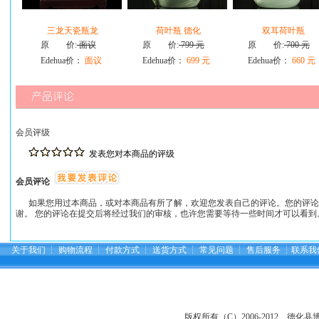
三龙天瓷瓶龙
荷叶瓶 德化
双耳荷叶瓶
原 价:
面议
原 价:
799 元
原 价:
700 元
Edehua价：
面议
Edehua价：
699 元
Edehua价：
660 元
会员评级
发表您对本商品的评级
会员评论
如果您用过本商品，或对本商品有所了解，欢迎您发表自己的评论。您的评论
谢。 您的评论在提交后将经过我们的审核，也许您需要等待一些时间才可以看到
关于我们
┆
购物流程
┆
付款方式
┆
送货方式
┆
常见问题
┆
售后服务
┆
联系我
版权所有（C）2006-2012 德化