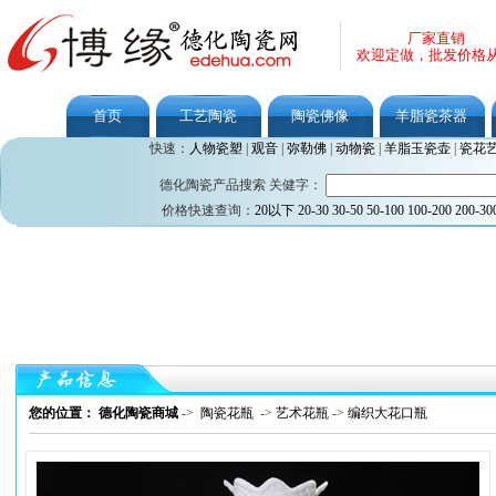
厂家直销
欢迎定做，批发价格
首页
工艺陶瓷
陶瓷佛像
羊脂瓷茶器
快速：
人物瓷塑
|
观音
|
弥勒佛
|
动物瓷
|
羊脂玉瓷壶
|
瓷花
德化陶瓷产品搜索 关健字：
价格快速查询：
20以下
20-30
30-50
50-100
100-200
200-30
您的位置： 德化陶瓷商城
->
陶瓷花瓶
->
艺术花瓶
->
编织大花口瓶