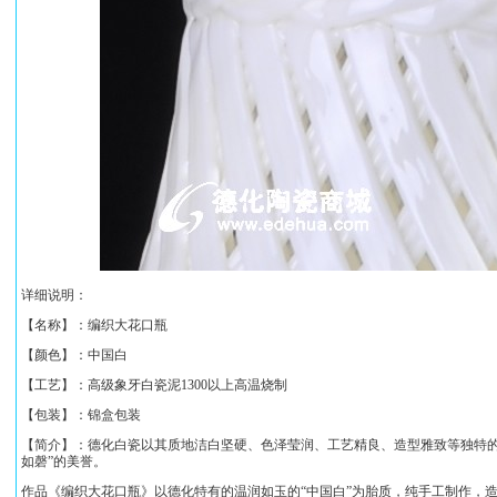
详细说明：
【名称】：
编织大花口瓶
【颜色】：中国白
【工艺】：高级象牙白瓷泥1300以上高温烧制
【包装】：锦盒包装
【简介】：德化白瓷以其质地洁白坚硬、色泽莹润、工艺精良、造型雅致等独特的
如磬”的美誉。
作品《
编织大花口瓶
》以德化特有的温润如玉的“中国白”为胎质，
纯手工制作，