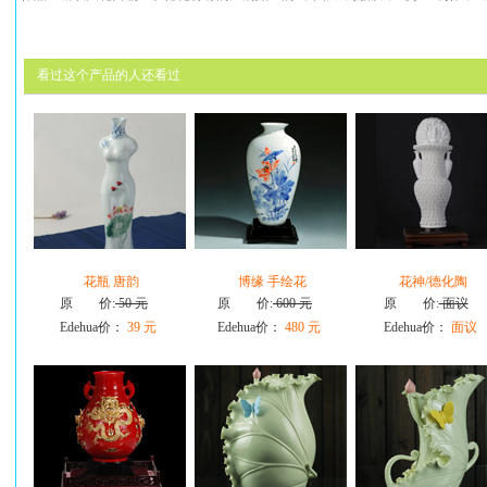
看过这个产品的人还看过
花瓶 唐韵
博缘 手绘花
花神/德化陶
原 价:
50 元
原 价:
600 元
原 价:
面议
Edehua价：
39 元
Edehua价：
480 元
Edehua价：
面议