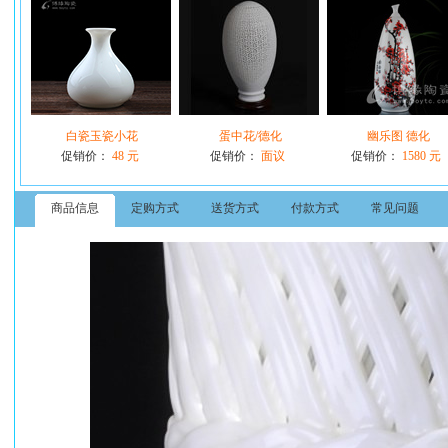
白瓷玉瓷小花
蛋中花/德化
幽乐图 德化
促销价：
48 元
促销价：
面议
促销价：
1580 元
商品信息
定购方式
送货方式
付款方式
常见问题