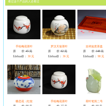
看过这个产品的人还看过
手绘梅花茶叶
罗汉天翁茶叶
吉祥如意茶盘
原 价:
45 元
原 价:
62 元
原 价:
148 元
Edehua价：
30 元
Edehua价：
36 元
Edehua价：
98 元
蝶恋花（红纹
手绘梅花茶叶
荷叶笔筒二号