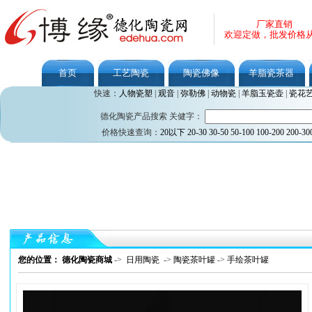
厂家直销
欢迎定做，批发价格
首页
工艺陶瓷
陶瓷佛像
羊脂瓷茶器
快速：
人物瓷塑
|
观音
|
弥勒佛
|
动物瓷
|
羊脂玉瓷壶
|
瓷花
德化陶瓷产品搜索 关健字：
价格快速查询：
20以下
20-30
30-50
50-100
100-200
200-30
您的位置： 德化陶瓷商城
->
日用陶瓷
->
陶瓷茶叶罐
->
手绘茶叶罐