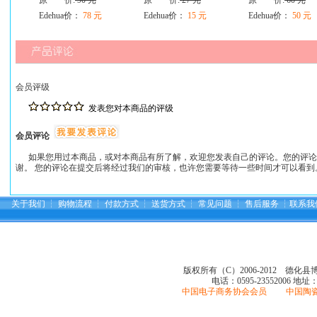
原 价:
90 元
原 价:
27 元
原 价:
60 元
Edehua价：
78 元
Edehua价：
15 元
Edehua价：
50 元
会员评级
发表您对本商品的评级
会员评论
如果您用过本商品，或对本商品有所了解，欢迎您发表自己的评论。您的评论
谢。 您的评论在提交后将经过我们的审核，也许您需要等待一些时间才可以看到
关于我们
┆
购物流程
┆
付款方式
┆
送货方式
┆
常见问题
┆
售后服务
┆
联系我
版权所有（C）2006-2012 德化
电话：0595-23552006
地址
中国电子商务协会会员 中国陶