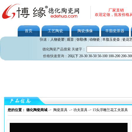
厂家直销
欢迎定做，批发价格
首页
工艺陶瓷
陶瓷佛像
羊脂瓷茶器
快速：
人物瓷塑
|
观音
|
弥勒佛
|
动物瓷
|
羊脂玉瓷壶
|
瓷花
德化陶瓷产品搜索 关健字：
价格快速查询：
20以下
20-30
30-50
50-100
100-200
200-30
您的位置： 德化陶瓷商城
->
陶瓷茶具
->
功夫茶具
->
15头浮雕兰花工夫茶具