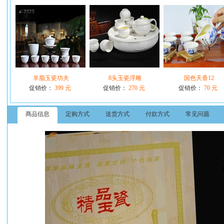
羊脂玉瓷功夫
8头玉瓷浮雕
国色天香12
促销价：
399 元
促销价：
270 元
促销价：
70 元
商品信息
定购方式
送货方式
付款方式
常见问题