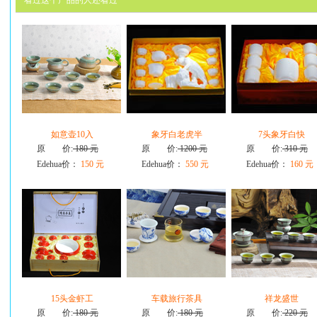
看过这个产品的人还看过
如意壶10入
象牙白老虎半
7头象牙白快
原 价:
180 元
原 价:
1200 元
原 价:
310 元
Edehua价：
150 元
Edehua价：
550 元
Edehua价：
160 元
15头金虾工
车载旅行茶具
祥龙盛世
原 价:
180 元
原 价:
180 元
原 价:
220 元