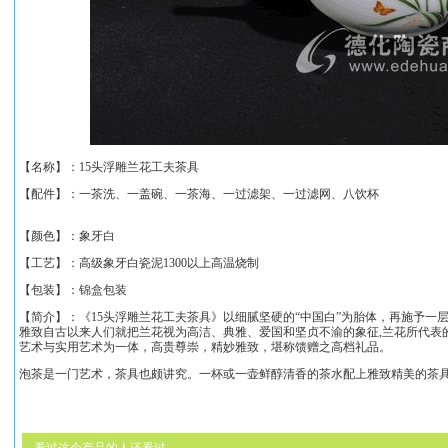
【名称】：
15头浮雕兰花工夫茶具
【配件】：
一茶洗、一盖碗、一茶海、一过滤架、一过滤网、八饮杯
【颜色】：象牙白
【工艺】：高级象牙白瓷泥1300以上高温烧制
【包装】：锦盒包装
【简介】：《
15头浮雕兰花工夫茶具
》以细腻坚硬的“中国白”为胎体，再施予一
雅致
自古以来人们就把兰花视为高洁、典雅、爱国和坚贞不渝的象征,兰花所代表
艺术与实用艺术为一体，高贵尊崇，精妙雅致，堪称馈赠之高档礼品。
泡茶是一门艺术，茶具也颇讲究。一杯或一壶鲜醇清香的茶水配上雅致精美的茶