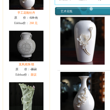
艺术花瓶
手工花瓶牡丹
原 价：
328 元
Edehua价：
268 元
龙凤戏珠/德
原 价：
面议
Edehua价：
面议