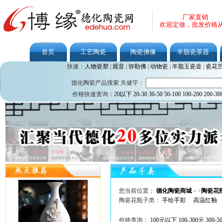
厂家直销
欢迎定做，批发价格
首页
工艺陶瓷
陶瓷佛像
羊脂瓷茶器
快速：
人物瓷塑
|
观音
|
弥勒佛
|
动物瓷
|
羊脂玉瓷壶
|
瓷花
德化陶瓷产品搜索 关健字：
价格快速查询：
20以下
20-30
30-50
50-100
100-200
200-30
您当前位置：
德化陶瓷商城
－>
陶瓷花
陶瓷花瓶子类：
手绘手彩
高温红釉
价格查询：
100元以下
100-300元
300-5